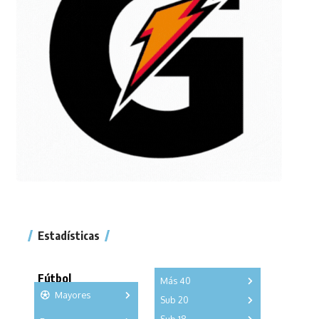
Estadísticas
Fútbol
Más 40
Mayores
Sub 20
A
B
C