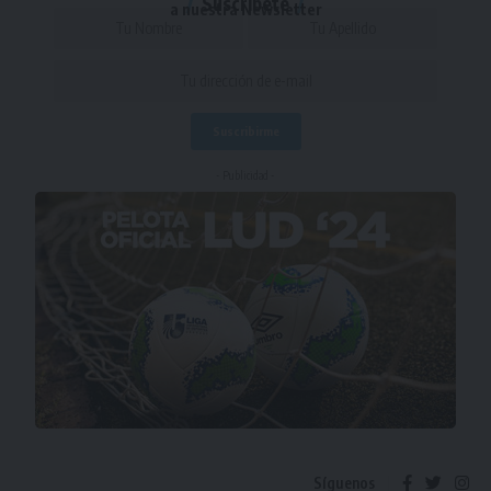
Suscríbete
a nuestra Newsletter
- Publicidad -
Síguenos