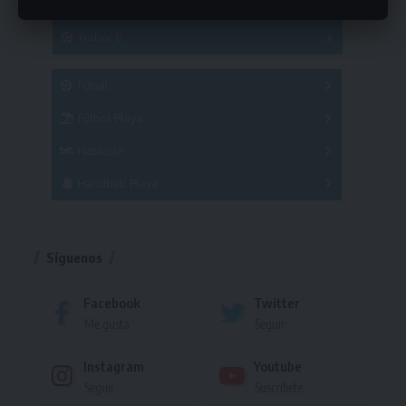
Hockey
A
B
3x3
Fútbol 8
A
B
C
SUB 21
Masculino
Futsal
Femenino
Fútbol Playa
Masculino
Femenino
Natación
Torneo
Handball Playa
Torneo
Torneo
Síguenos
Facebook
Twitter
Me gusta
Seguir
Instagram
Youtube
Seguir
Suscríbete