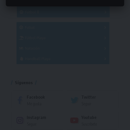
Hockey
A
B
3x3
Fútbol 8
A
B
C
SUB 21
Masculino
Futsal
Femenino
Fútbol Playa
Masculino
Femenino
Natación
Torneo
Handball Playa
Torneo
Torneo
Síguenos
Facebook
Twitter
Me gusta
Seguir
Instagram
Youtube
Seguir
Suscríbete