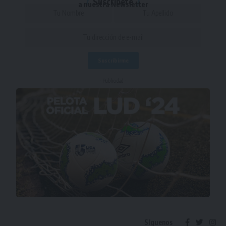
Suscríbete
a nuestra Newsletter
- Publicidad -
Síguenos