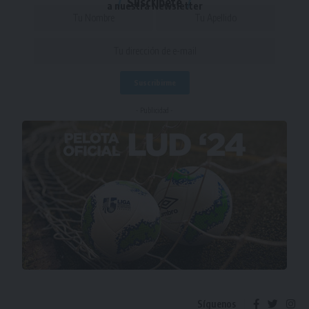
Suscríbete
a nuestra Newsletter
- Publicidad -
Síguenos