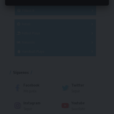
Hockey
A
B
3x3
Fútbol 8
A
B
C
SUB 21
Masculino
Futsal
Femenino
Fútbol Playa
Masculino
Femenino
Natación
Torneo
Handball Playa
Torneo
Torneo
Síguenos
Facebook
Twitter
Me gusta
Seguir
Instagram
Youtube
Seguir
Suscríbete