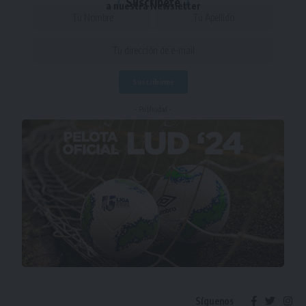
Suscríbete
a nuestra Newsletter
- Publicidad -
Síguenos