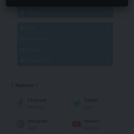
Hockey
A
B
3x3
Fútbol 8
A
B
C
SUB 21
Masculino
Futsal
Femenino
Fútbol Playa
Masculino
Femenino
Natación
Torneo
Handball Playa
Torneo
Torneo
Síguenos
Facebook
Twitter
Me gusta
Seguir
Instagram
Youtube
Seguir
Suscríbete