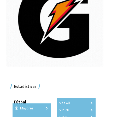
Estadísticas
Fútbol
Más 40
Mayores
Sub 20
A
B
C