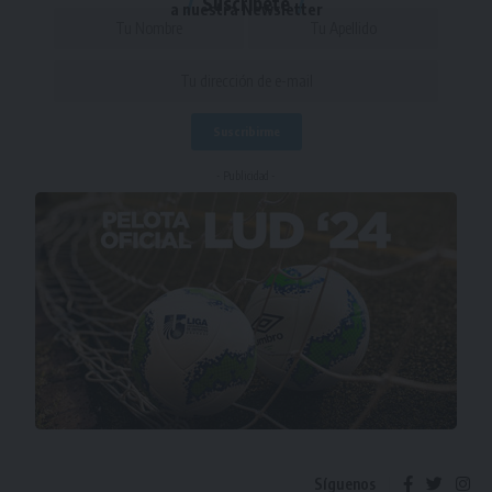
Suscríbete
a nuestra Newsletter
- Publicidad -
Síguenos