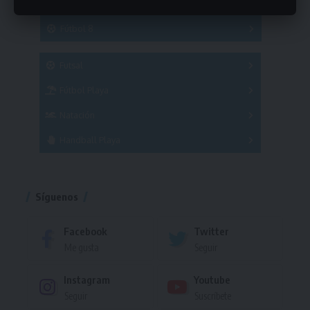
Hockey
A
B
3x3
Fútbol 8
A
B
C
SUB 21
Masculino
Futsal
Femenino
Fútbol Playa
Masculino
Femenino
Natación
Torneo
Handball Playa
Torneo
Torneo
Síguenos
Facebook
Twitter
Me gusta
Seguir
Instagram
Youtube
Seguir
Suscríbete