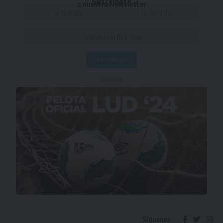
Suscríbete
a nuestra Newsletter
- Publicidad -
Síguenos