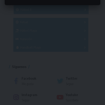
Hockey
A
B
3x3
Fútbol 8
A
B
C
SUB 21
Masculino
Futsal
Femenino
Fútbol Playa
Masculino
Femenino
Natación
Torneo
Handball Playa
Torneo
Torneo
Síguenos
Facebook
Twitter
Me gusta
Seguir
Instagram
Youtube
Seguir
Suscríbete