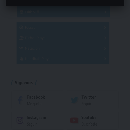
Hockey
A
B
3x3
Fútbol 8
A
B
C
SUB 21
Masculino
Futsal
Femenino
Fútbol Playa
Masculino
Femenino
Natación
Torneo
Handball Playa
Torneo
Torneo
Síguenos
Facebook
Twitter
Me gusta
Seguir
Instagram
Youtube
Seguir
Suscríbete