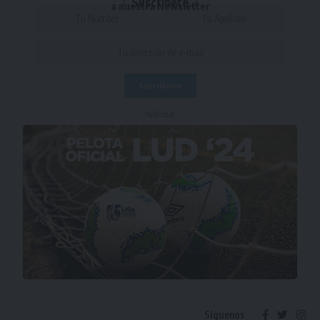
Suscríbete
a nuestra Newsletter
- Publicidad -
Síguenos