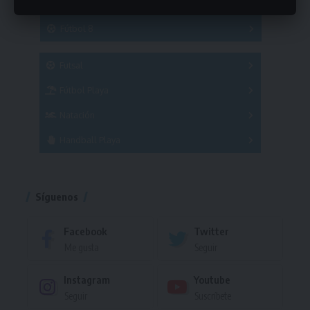
Hockey
A
B
3x3
Fútbol 8
A
B
C
SUB 21
Masculino
Futsal
Femenino
Fútbol Playa
Masculino
Femenino
Natación
Torneo
Handball Playa
Torneo
Torneo
Síguenos
Facebook
Twitter
Me gusta
Seguir
Instagram
Youtube
Seguir
Suscríbete