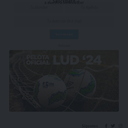
Suscríbete
a nuestra Newsletter
- Publicidad -
Síguenos