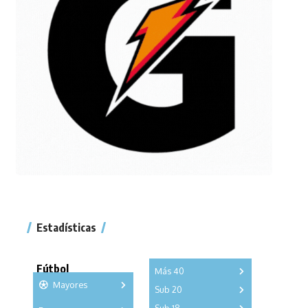
Estadísticas
Fútbol
Más 40
Mayores
Sub 20
A
B
C