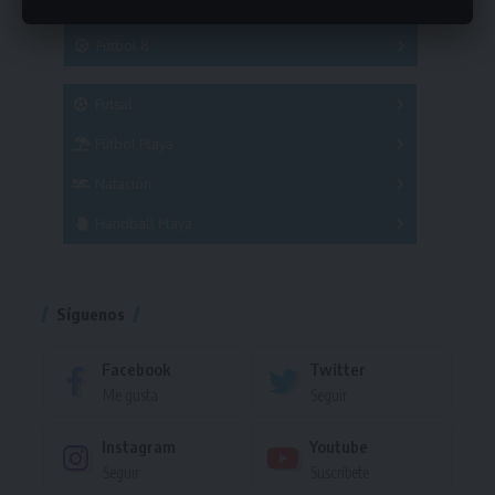
Hockey
A
B
3x3
Fútbol 8
A
B
C
SUB 21
Masculino
Futsal
Femenino
Fútbol Playa
Masculino
Femenino
Natación
Torneo
Handball Playa
Torneo
Torneo
Síguenos
Facebook
Twitter
Me gusta
Seguir
Instagram
Youtube
Seguir
Suscríbete