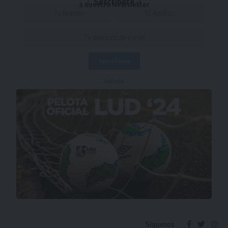
Suscríbete
a nuestra Newsletter
- Publicidad -
Síguenos