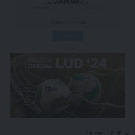
Suscríbete
a nuestra Newsletter
- Publicidad -
Síguenos