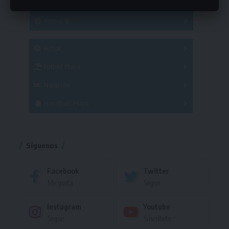
Hockey
A
B
3x3
Fútbol 8
A
B
C
SUB 21
Masculino
Futsal
Femenino
Fútbol Playa
Masculino
Femenino
Natación
Torneo
Handball Playa
Torneo
Torneo
Síguenos
Facebook
Twitter
Me gusta
Seguir
Instagram
Youtube
Seguir
Suscríbete