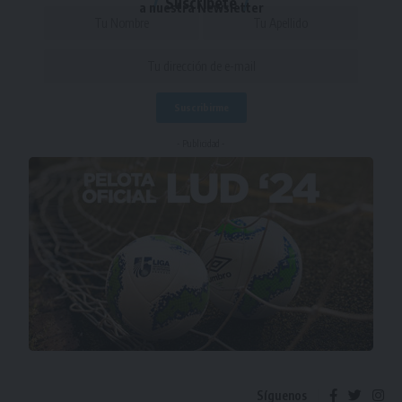
Suscríbete
a nuestra Newsletter
- Publicidad -
Síguenos