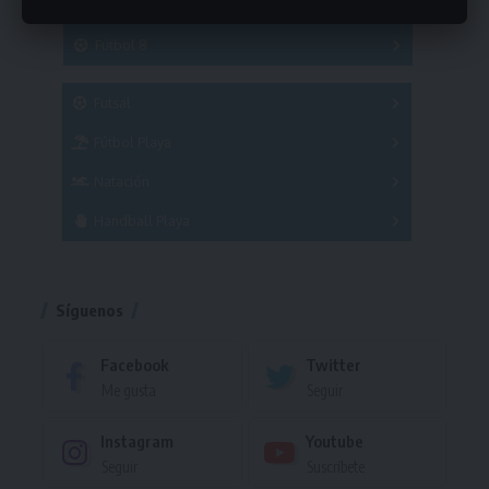
Hockey
A
B
3x3
Fútbol 8
A
B
C
SUB 21
Masculino
Futsal
Femenino
Fútbol Playa
Masculino
Femenino
Natación
Torneo
Handball Playa
Torneo
Torneo
Síguenos
Facebook
Twitter
Me gusta
Seguir
Instagram
Youtube
Seguir
Suscríbete