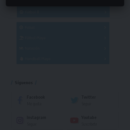
Hockey
A
B
3x3
Fútbol 8
A
B
C
SUB 21
Masculino
Futsal
Femenino
Fútbol Playa
Masculino
Femenino
Natación
Torneo
Handball Playa
Torneo
Torneo
Síguenos
Facebook
Twitter
Me gusta
Seguir
Instagram
Youtube
Seguir
Suscríbete