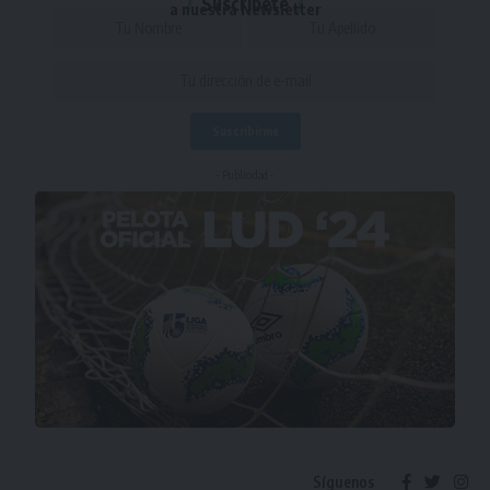
Suscríbete
a nuestra Newsletter
- Publicidad -
Síguenos