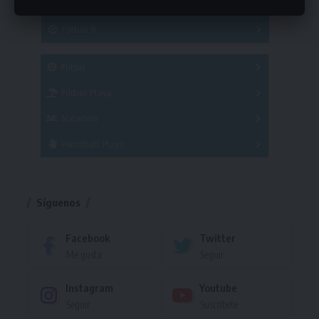
Hockey
A
B
3x3
Fútbol 8
A
B
C
SUB 21
Masculino
Futsal
Femenino
Fútbol Playa
Masculino
Femenino
Natación
Torneo
Handball Playa
Torneo
Torneo
Síguenos
Facebook
Twitter
Me gusta
Seguir
Instagram
Youtube
Seguir
Suscríbete