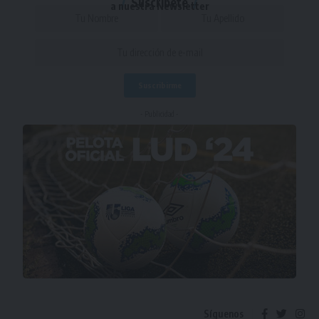
Suscríbete
a nuestra Newsletter
- Publicidad -
Síguenos