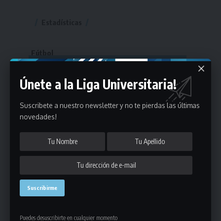
Estadísticas
Fútbol
Mayores
Únete a la Liga Universitaria!
Reserva
A
B
C
D
E
F
G
Pre Senior
A
B
C
D
Suscribete a nuestro newsletter y no te pierdas las últimas
novedades!
A
B
C
D
E
Más 40
Sub 20
A
B
C
Sub 18
A
B
C
Sub 16
Series
Sub 14
Copas
Series
Copas
Series
Otros Deportes
Copas
Básquetbol
Puedes desuscribirte en cualquier momento