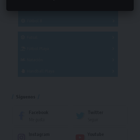
Hockey
A
B
3x3
Fútbol 8
A
B
C
SUB 21
Masculino
Futsal
Femenino
Fútbol Playa
Masculino
Femenino
Natación
Torneo
Handball Playa
Torneo
Torneo
Síguenos
Facebook
Twitter
Me gusta
Seguir
Instagram
Youtube