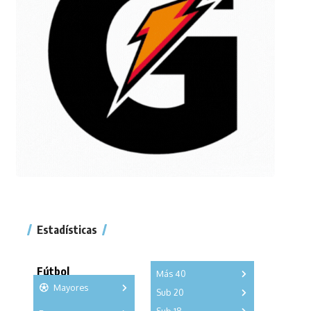
Estadísticas
Fútbol
Más 40
Mayores
Sub 20
A
B
C