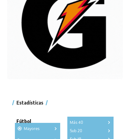
Estadísticas
Fútbol
Más 40
Mayores
Sub 20
A
B
C