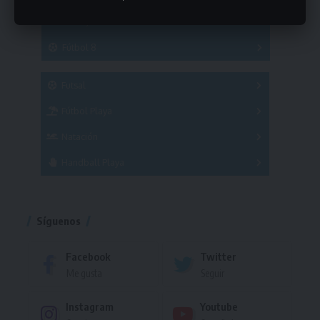
Hockey
A
B
3x3
Fútbol 8
A
B
C
SUB 21
Masculino
Futsal
Femenino
Fútbol Playa
Masculino
Femenino
Natación
Torneo
Handball Playa
Torneo
Torneo
Síguenos
Facebook
Twitter
Me gusta
Seguir
Instagram
Youtube