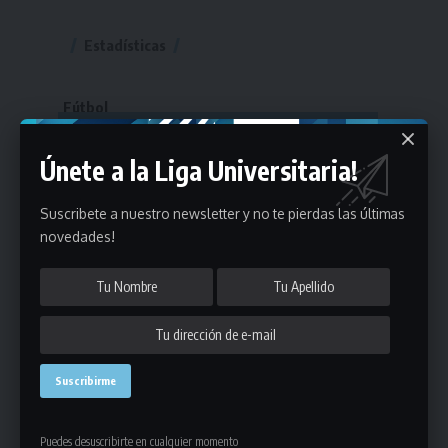
Estadísticas
Fútbol
Mayores
Únete a la Liga Universitaria!
Reserva
A
B
C
D
E
F
G
Pre Senior
A
B
C
D
Suscribete a nuestro newsletter y no te pierdas las últimas
novedades!
A
B
C
D
E
Más 40
Sub 20
A
B
C
Sub 18
A
B
C
Sub 16
Series
Sub 14
Copas
Series
Copas
Series
Otros Deportes
Copas
Básquetbol
Puedes desuscribirte en cualquier momento