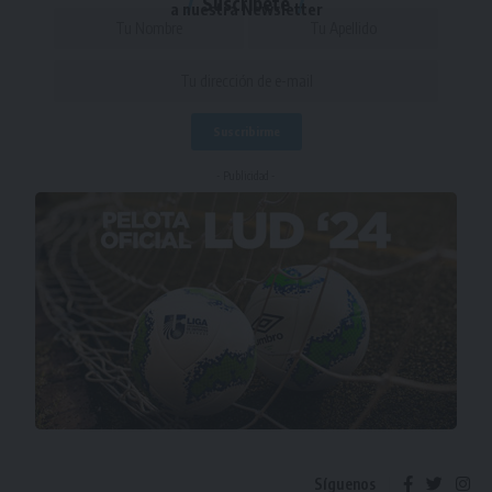
Suscríbete
a nuestra Newsletter
- Publicidad -
Síguenos