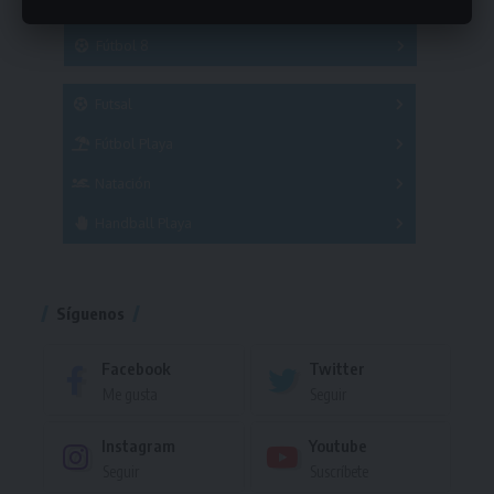
Hockey
A
B
3x3
Fútbol 8
A
B
C
SUB 21
Masculino
Futsal
Femenino
Fútbol Playa
Masculino
Femenino
Natación
Torneo
Handball Playa
Torneo
Torneo
Síguenos
Facebook
Twitter
Me gusta
Seguir
Instagram
Youtube
Seguir
Suscríbete