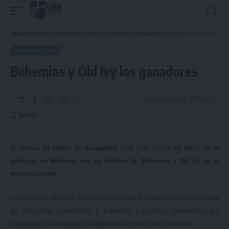
Liga Universitaria de Deportes
>
Blog
>
Deportes
>
Basquetbol
>
Bohemios y Old Ivy los ganadores
BASQUETBOL
Bohemios y Old Ivy los ganadores
Tiempo de Lectura: 2 Minuto
El Torneo de Honor de básquetbol tuvo esta noche su inicio en el
gimnasio se Welcome con los triunfos de Bohemios y Old Ivy en la
primera jornada.
La cancha de Welcome fue el escenario para el comienzo de la temporada
de básquetbol universitario y Bohemios y Urunday Universitario los
encargados de inaugurar la séptima edición del Torneo de Honor.