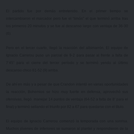
El partido fue por demás entretenido. En el primer tiempo se
intercambiaron el marcador pero fue el “limón” el que terminó arriba tras
los primeros 20 minutos y se fue al descanso largo con ventaja de 36-30
(6).
Pero en el tercer cuarto, llegó la reacción del albimarrón. El equipo de
Ignacio Carrerou puso un parcial de 9-2 para pasar al frente a falta de
7’45” para el cierre del tercer período y se terminó yendo al último
descanso chico 61-52 (9) arriba.
De ahí en más y a pesar de que Crandon intentó en varias oportunidades
la reacción, Bohemios se hizo muy fuerte en defensa, aprovechó sus
ofensivas, llegó manejar 14 puntos de ventaja (64-52 a falta de 8’ para el
final) y terminó sellando el triunfo por 82 a 67 para quedarse con el título.
El equipo de Ignacio Carrerou comenzó la temporada con una sonrisa.
Muchos jóvenes de inferiores se sumaron al plantel y respondieron de la