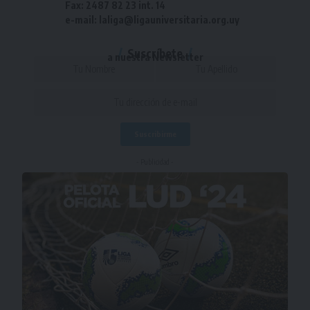
Fax: 2487 82 23 int. 14
e-mail: laliga@ligauniversitaria.org.uy
Suscríbete
a nuestra Newsletter
- Publicidad -