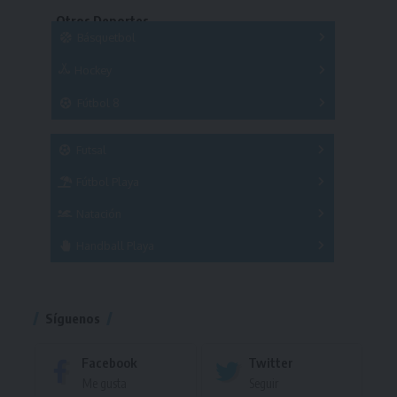
Series
Otros Deportes
Copas
Básquetbol
Hockey
A
B
3x3
Fútbol 8
A
B
C
SUB 21
Masculino
Futsal
Femenino
Fútbol Playa
Masculino
Femenino
Natación
Torneo
Handball Playa
Torneo
Torneo
Síguenos
Facebook
Twitter
Me gusta
Seguir