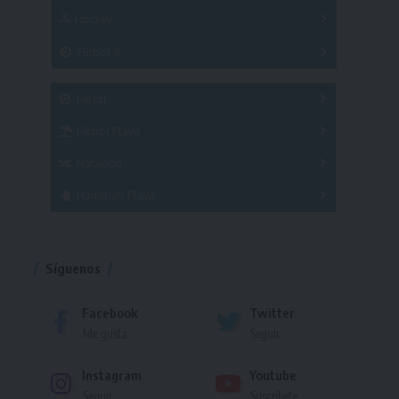
Hockey
A
B
3x3
Fútbol 8
A
B
C
SUB 21
Masculino
Futsal
Femenino
Fútbol Playa
Masculino
Femenino
Natación
Torneo
Handball Playa
Torneo
Torneo
Síguenos
Facebook
Twitter
Me gusta
Seguir
Instagram
Youtube
Seguir
Suscríbete