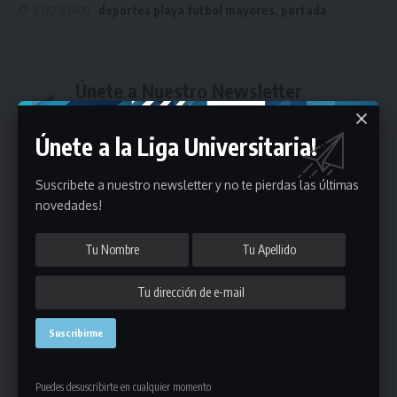
deportes playa futbol mayores
,
portada
ETIQUETADO
Únete a Nuestro Newsletter
Mantente informado de la últimas novedades de la liga
en tu correo electrónico.
Únete a la Liga Universitaria!
Suscribete a nuestro newsletter y no te pierdas las últimas
novedades!
Puedes suscribirte en cualquier momento.
Deja un comentario
Puedes desuscribirte en cualquier momento