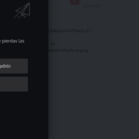
Seguir
Suscríbete
Dirección: Estadio Centenario Puerta 22
Tel: 2487 82 23
 pierdas las
Fax: 2487 82 23 int. 14
e-mail: laliga@ligauniversitaria.org.uy