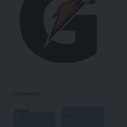
Estadísticas
Fútbol
Más 40
Mayores
Sub 20
A
B
C