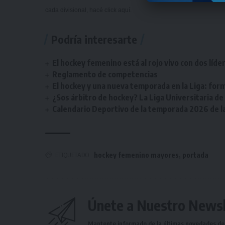
cada divisional, hacé click
aquí
.
Podría interesarte
El hockey femenino está al rojo vivo con dos líde
Reglamento de competencias
El hockey y una nueva temporada en la Liga: form
¿Sos árbitro de hockey? La Liga Universitaria d
Calendario Deportivo de la temporada 2026 de la 
ETIQUETADO
hockey femenino mayores
,
portada
Únete a Nuestro Newsl
Mantente informado de la últimas novedades de l