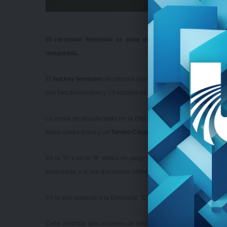
El certamen femenino se pone en marcha este fin de sem
temporada.
El
hockey femenino
se prepara para comenzar este fin de sema
con tres divisionales y 33 equipos en escena.
La forma de disputa tanto en la Divisional “A”, como en la “B” y 
todos contra todos y un
Torneo Clausura
en la misma modalidad.
En la “A” y en la “B” estará en juego el
Torneo Universitario
, por
temporada, y si son dos clubes diferentes los campeones de los torn
En lo que respecta a la Divisional “C”, habrá
Copa de Oro
para de
Cabe recordar que el torneo de hockey femenino universitario se