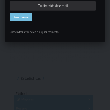
Puedes desuscribirte en cualquier momento
Estadísticas
Fútbol
Mayores
Reserva
A
B
C
D
E
F
G