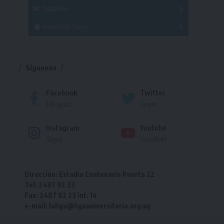
Femenino
Natación
Torneo
Handball Playa
Torneo
Torneo
Síguenos
Facebook
Twitter
Me gusta
Seguir
Instagram
Youtube
Seguir
Suscríbete
Dirección: Estadio Centenario Puerta 22
Tel: 2487 82 23
Fax: 2487 82 23 int. 14
e-mail: laliga@ligauniversitaria.org.uy