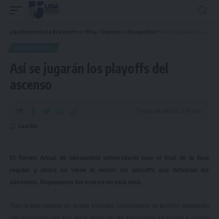
Liga Universitaria de Deportes
>
Blog
>
Deportes
>
Basquetbol
>
Así se jugarán los playoffs del ascenso
BASQUETBOL
Así se jugarán los playoffs del
ascenso
Tiempo de Lectura: 2 Minuto
El Torneo Anual de básquetbol universitario tuvo el final de la fase
regular y ahora se viene lo mejor: los playoffs que definirán los
ascensos. Repasamos los cruces en esta nota.
Tras la fase regular en la que Urunday Universitario se terminó quedando
con el número uno por ser el mejor de las dos ruedas en cuanto a puntos