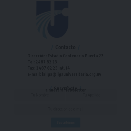
Contacto
Dirección: Estadio Centenario Puerta 22
Tel: 2487 82 23
Fax: 2487 82 23 int. 14
e-mail: laliga@ligauniversitaria.org.uy
Suscríbete
a nuestra Newsletter