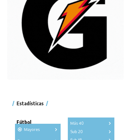
Estadísticas
Fútbol
Más 40
Mayores
Sub 20
A
B
C