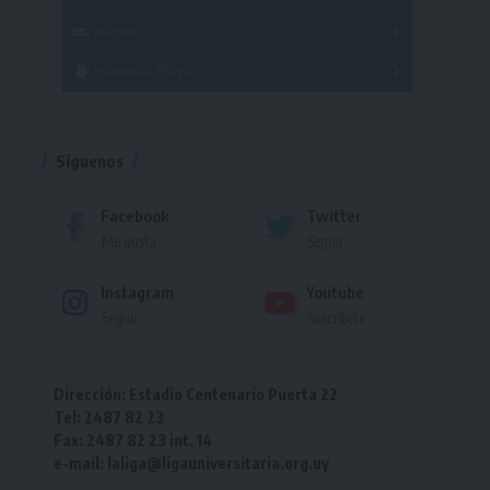
Femenino
Natación
Torneo
Handball Playa
Torneo
Torneo
Síguenos
Facebook
Twitter
Me gusta
Seguir
Instagram
Youtube
Seguir
Suscríbete
Dirección: Estadio Centenario Puerta 22
Tel: 2487 82 23
Fax: 2487 82 23 int. 14
e-mail: laliga@ligauniversitaria.org.uy