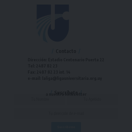
Contacto
Dirección: Estadio Centenario Puerta 22
Tel: 2487 82 23
Fax: 2487 82 23 int. 14
e-mail: laliga@ligauniversitaria.org.uy
Suscríbete
a nuestra Newsletter