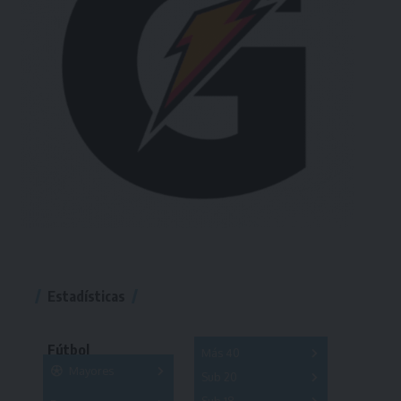
Estadísticas
Fútbol
Más 40
Mayores
Sub 20
A
B
C