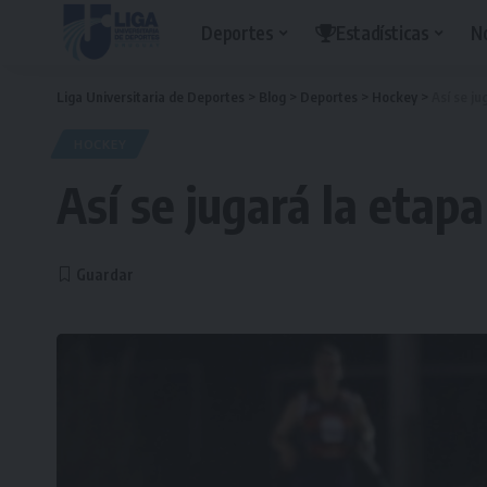
Deportes
Estadísticas
N
Liga Universitaria de Deportes
>
Blog
>
Deportes
>
Hockey
>
Así se ju
HOCKEY
Así se jugará la etap