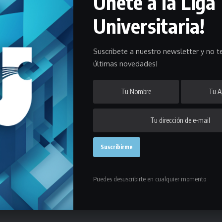
Únete a la Liga
Universitaria!
e al Torneo Universitario de Mayores y en esta nota te contamos
Suscribete a nuestro newsletter y no te
últimas novedades!
eva etapa este fin d e semana en la categoría Mayores ya que la
 de octubre.
o con partidos que se disputarán en los campos deportivos de Old
Puedes desuscribirte en cualquier momento
osLaLiga