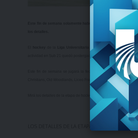
Este fin de semana solamente habrá actividad correspondient
los detalles.
El
hockey
de la
Liga Universitaria de Deportes
tendrá una nu
actividad en Sub 21 quedó postergada para el próximo sábado 17
Este fin de semana se jugará la fecha entre viernes y doming
Christians, Old Woodlands, Liceo Francés, Pista Prado y Ceibos.
Mirá los detalles de la etapa de hockey
acá
.
#Som
LOS DETALLES DE LA ETAPA DE HOCKEY.