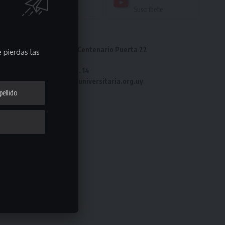
Seguir
Suscríbete
Dirección: Estadio Centenario Puerta 22
 pierdas las
Tel: 2487 82 23
Fax: 2487 82 23 int. 14
e-mail: laliga@ligauniversitaria.org.uy