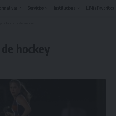
ormativas
Servicios
Institucional
Mis Favoritos
gará la etapa de hockey
a de hockey