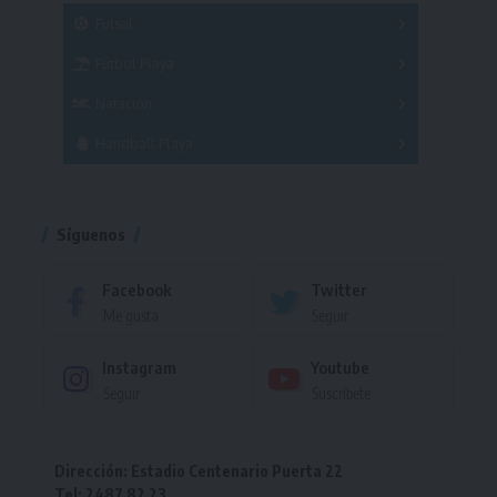
Masculino
Futsal
Femenino
Fútbol Playa
Masculino
Femenino
Natación
Torneo
Handball Playa
Torneo
Torneo
Síguenos
Facebook
Twitter
Me gusta
Seguir
Instagram
Youtube
Seguir
Suscríbete
Dirección: Estadio Centenario Puerta 22
Tel: 2487 82 23