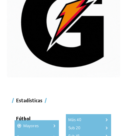
Estadísticas
Fútbol
Más 40
Mayores
Sub 20
A
B
C