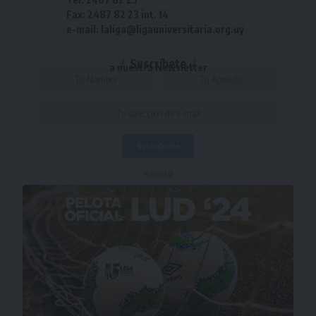
Fax: 2487 82 23 int. 14
e-mail: laliga@ligauniversitaria.org.uy
Suscríbete
a nuestra Newsletter
- Publicidad -