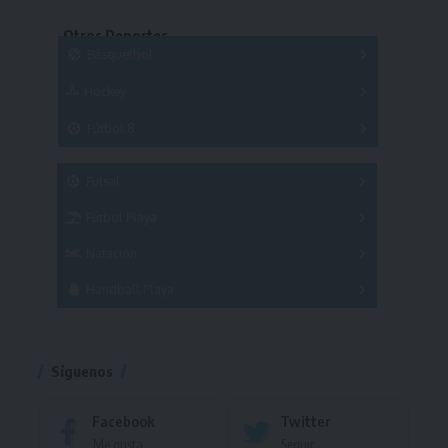
Copas
Series
Otros Deportes
Copas
Básquetbol
Hockey
A
B
3x3
Fútbol 8
A
B
C
SUB 21
Masculino
Futsal
Femenino
Fútbol Playa
Masculino
Femenino
Natación
Torneo
Handball Playa
Torneo
Torneo
Síguenos
Facebook
Twitter
Me gusta
Seguir