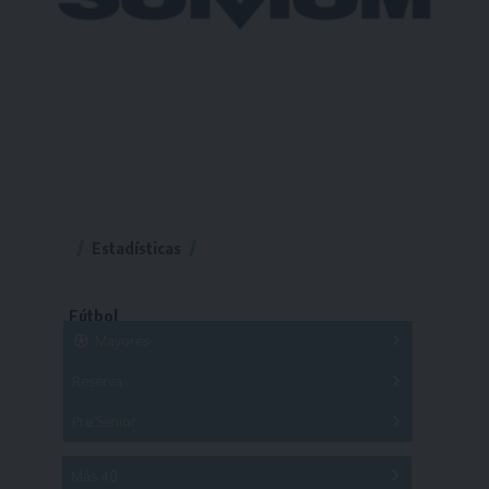
Estadísticas
Fútbol
Mayores
Reserva
A
B
C
D
E
F
G
Pre Senior
A
B
C
D
A
B
C
D
E
Más 40