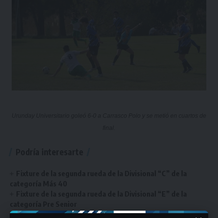
Urunday Universitario goleó 6-0 a Carrasco Polo y se metió en cuartos de
final.
Podría interesarte
Fixture de la segunda rueda de la Divisional “C” de la
categoría Más 40
Fixture de la segunda rueda de la Divisional “E” de la
categoría Pre Senior
Los detalles de la etapa de fútbol: día, hora, canchas y