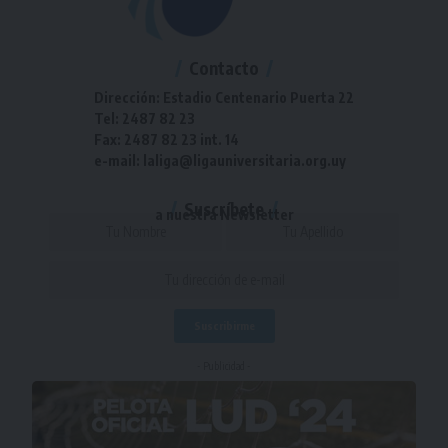
Contacto
Dirección: Estadio Centenario Puerta 22
Tel: 2487 82 23
Fax: 2487 82 23 int. 14
e-mail: laliga@ligauniversitaria.org.uy
Suscríbete
a nuestra Newsletter
- Publicidad -