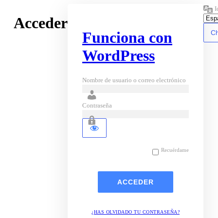
I
Acceder
Funciona con
WordPress
Nombre de usuario o correo electrónico
Contraseña
Recuérdame
¿HAS OLVIDADO TU CONTRASEÑA?