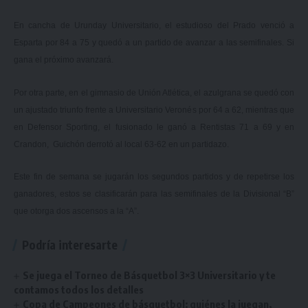
En cancha de Urunday Universitario, el estudioso del Prado venció a
Esparta por 84 a 75 y quedó a un partido de avanzar a las semifinales. Si
gana el próximo avanzará.
Por otra parte, en el gimnasio de Unión Atlética, el azulgrana se quedó con
un ajustado triunfo frente a Universitario Veronés por 64 a 62, mientras que
en Defensor Sporting, el fusionado le ganó a Rentistas 71 a 69 y en
Crandon, Guichón derrotó al local 63-62 en un partidazo.
Este fin de semana se jugarán los segundos partidos y de repetirse los
ganadores, estos se clasificarán para las semifinales de la Divisional “B”
que otorga dos ascensos a la “A”.
Podría interesarte
Se juega el Torneo de Básquetbol 3×3 Universitario y te
contamos todos los detalles
Copa de Campeones de básquetbol: quiénes la juegan,