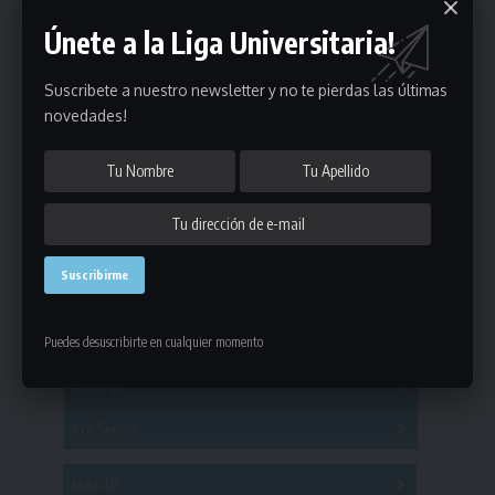
Únete a la Liga Universitaria!
Suscribete a nuestro newsletter y no te pierdas las últimas
novedades!
Estadísticas
Fútbol
Puedes desuscribirte en cualquier momento
Mayores
Reserva
A
B
C
D
E
F
G
Pre Senior
A
B
C
D
A
B
C
D
E
Más 40