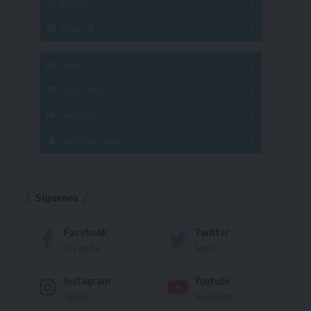
Hockey
A
B
3x3
Fútbol 8
A
B
C
SUB 21
Masculino
Futsal
Femenino
Fútbol Playa
Masculino
Femenino
Natación
Torneo
Handball Playa
Torneo
Torneo
Síguenos
Facebook
Twitter
Me gusta
Seguir
Instagram
Youtube
Seguir
Suscríbete