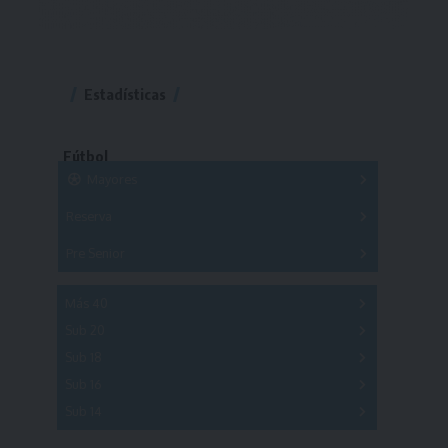
Estadísticas
Fútbol
Mayores
Reserva
A
B
C
D
E
F
G
Pre Senior
A
B
C
D
A
B
C
D
E
Más 40
Sub 20
A
B
C
Sub 18
A
B
C
Sub 16
Series
Sub 14
Copas
Series
Copas