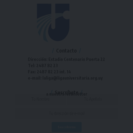
Contacto
Dirección: Estadio Centenario Puerta 22
Tel: 2487 82 23
Fax: 2487 82 23 int. 14
e-mail: laliga@ligauniversitaria.org.uy
Suscríbete
a nuestra Newsletter