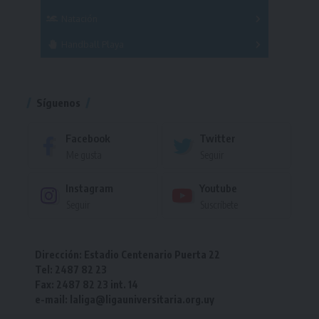
Femenino
Natación
Torneo
Handball Playa
Torneo
Torneo
Síguenos
Facebook
Twitter
Me gusta
Seguir
Instagram
Youtube
Seguir
Suscríbete
Dirección: Estadio Centenario Puerta 22
Tel: 2487 82 23
Fax: 2487 82 23 int. 14
e-mail: laliga@ligauniversitaria.org.uy