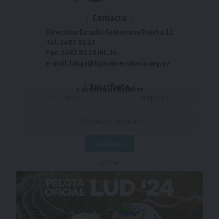
Contacto
Dirección: Estadio Centenario Puerta 22
Tel: 2487 82 23
Fax: 2487 82 23 int. 14
e-mail: laliga@ligauniversitaria.org.uy
Suscríbete
a nuestra Newsletter
- Publicidad -