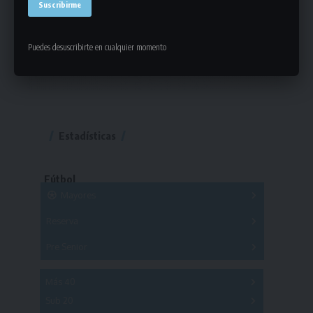
Puedes desuscribirte en cualquier momento
Estadísticas
Fútbol
Mayores
Reserva
A
B
C
D
E
F
G
Pre Senior
A
B
C
D
A
B
C
D
E
Más 40
Sub 20
A
B
C