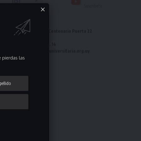
Seguir
Suscríbete
Dirección: Estadio Centenario Puerta 22
Tel: 2487 82 23
Fax: 2487 82 23 int. 14
e-mail: laliga@ligauniversitaria.org.uy
 pierdas las