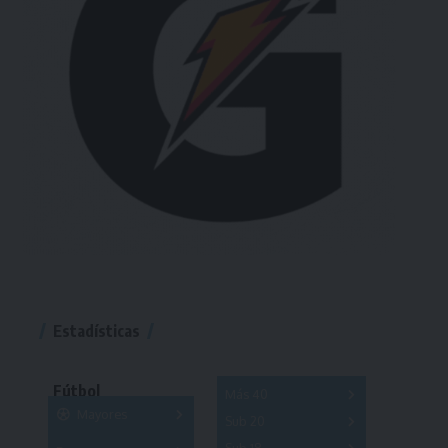
Estadísticas
Fútbol
Más 40
Mayores
Sub 20
A
B
C