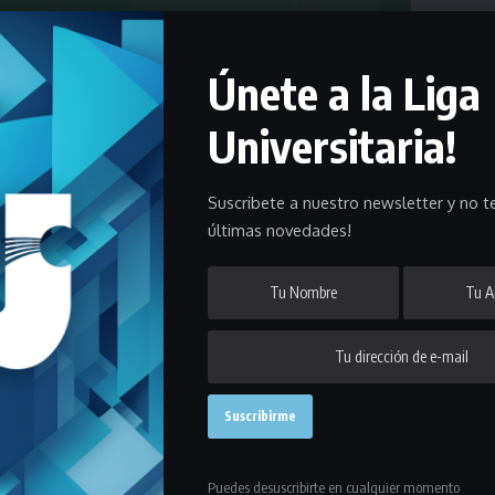
Únete a la Liga
Universitaria!
Suscribete a nuestro newsletter y no te
últimas novedades!
tbol pre master, pre senior “e” y sub 20 “b”.
ha correspondiente a la primera rueda en la
ior y en la “b” de la sub 20. El próximo fin de
acá te presentamos los fixtures de cada torneo:
Puedes desuscribirte en cualquier momento