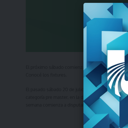
El próximo sábado comienza la segunda rueda en fú
Conocé los fixtures.
El pasado sábado 20 de julio se jugó la última fec
categoría pre master, en la divisional “e” de presen
semana comienza a disputarse la segunda rueda y 