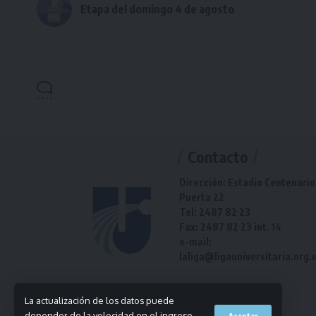
Etapa del domingo 4 de agosto
Contacto
Dirección: Estadio Centenario
Puerta 22
Tel: 2487 82 23
Fax: 2487 82 23 int. 14
e-mail:
laliga@ligauniversitaria.org.
La actualización de los datos puede
depender de la velocidad en el ingreso
Aceptar