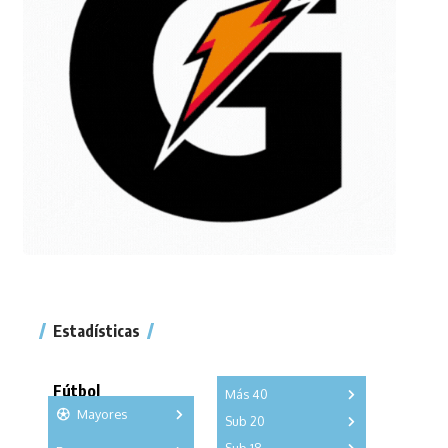
Estadísticas
Fútbol
Más 40
Mayores
Sub 20
A
B
C