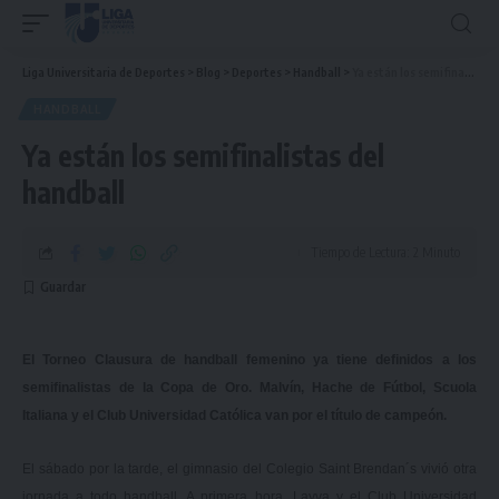
Liga Universitaria de Deportes
>
Blog
>
Deportes
>
Handball
>
Ya están los semifinalistas del handball
HANDBALL
Ya están los semifinalistas del
handball
Tiempo de Lectura: 2 Minuto
El Torneo Clausura de handball femenino ya tiene definidos a los
semifinalistas de la Copa de Oro. Malvín, Hache de Fútbol, Scuola
Italiana y el Club Universidad Católica van por el título de campeón.
El sábado por la tarde, el gimnasio del Colegio Saint Brendan´s vivió otra
jornada a todo handball. A primera hora, Layva y el Club Universidad