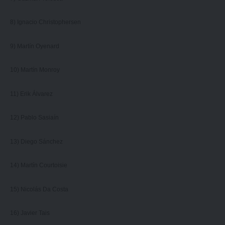
8) Ignacio Christophersen
9) Martín Oyenard
10) Martín Monroy
11) Erik Álvarez
12) Pablo Sasiaín
13) Diego Sánchez
14) Martín Courtoisie
15) Nicolás Da Costa
16) Javier Tais