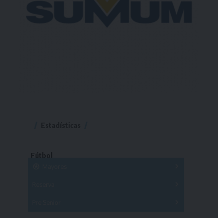
Estadísticas
Fútbol
Mayores
Reserva
A
B
C
D
E
F
G
Pre Senior
A
B
C
D