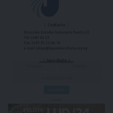
Contacto
Dirección: Estadio Centenario Puerta 22
Tel: 2487 82 23
Fax: 2487 82 23 int. 14
e-mail: laliga@ligauniversitaria.org.uy
Suscríbete
a nuestra Newsletter
- Publicidad -