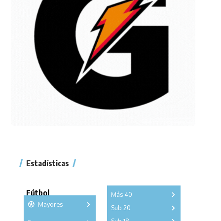
Estadísticas
Fútbol
Más 40
Mayores
Sub 20
A
B
C