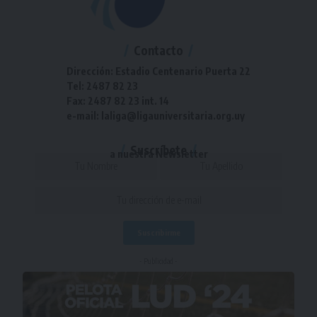
Contacto
Dirección: Estadio Centenario Puerta 22
Tel: 2487 82 23
Fax: 2487 82 23 int. 14
e-mail: laliga@ligauniversitaria.org.uy
Suscríbete
a nuestra Newsletter
- Publicidad -