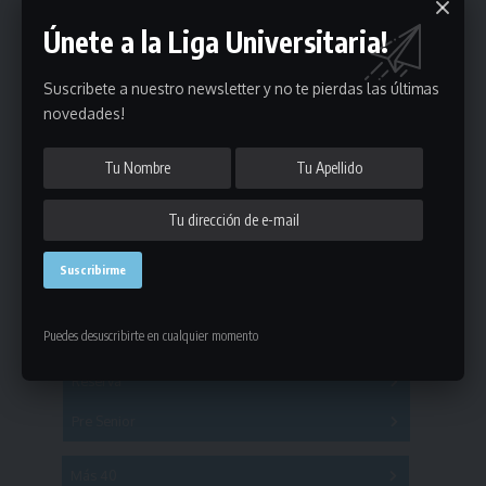
Únete a la Liga Universitaria!
Suscribete a nuestro newsletter y no te pierdas las últimas
novedades!
Estadísticas
Fútbol
Puedes desuscribirte en cualquier momento
Mayores
Reserva
A
B
C
D
E
F
G
Pre Senior
A
B
C
D
A
B
C
D
E
Más 40