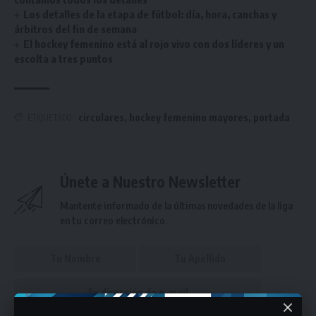
Los detalles de la etapa de fútbol: día, hora, canchas y
árbitros del fin de semana
El hockey femenino está al rojo vivo con dos líderes y un
escolta a tres puntos
circulares
,
hockey femenino mayores
,
portada
ETIQUETADO
Únete a Nuestro Newsletter
Mantente informado de la últimas novedades de la liga
en tu correo electrónico.