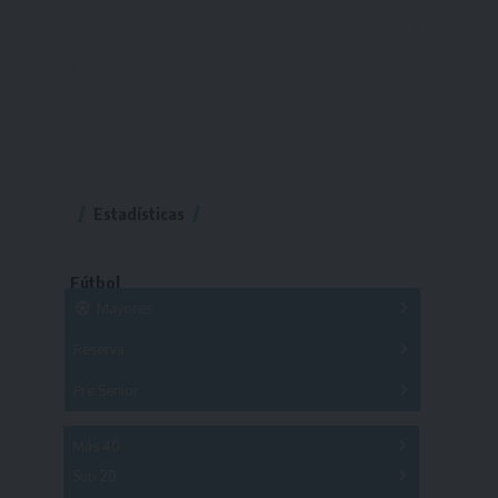
Estadísticas
Fútbol
Mayores
Reserva
A
B
C
D
E
F
G
Pre Senior
A
B
C
D
A
B
C
D
E
Más 40
Sub 20
A
B
C