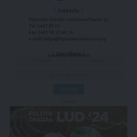
Contacto
Dirección: Estadio Centenario Puerta 22
Tel: 2487 82 23
Fax: 2487 82 23 int. 14
e-mail: laliga@ligauniversitaria.org.uy
Suscríbete
a nuestra Newsletter
- Publicidad -