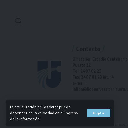
Contacto
Dirección: Estadio Centenario
Puerta 22
Tel: 2487 82 23
Fax: 2487 82 23 int. 14
e-mail:
laliga@ligauniversitaria.org.
La actualización de los datos puede
depender de la velocidad en el ingreso
Aceptar
de la información
© 2023 Liga Universitaria de Deportes. Todos los derechos reser