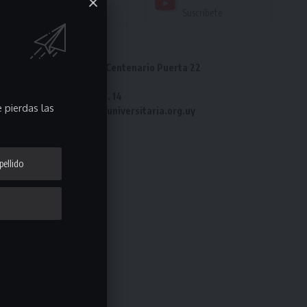
Seguir
Suscríbete
Dirección: Estadio Centenario Puerta 22
Tel: 2487 82 23
Fax: 2487 82 23 int. 14
 pierdas las
e-mail: laliga@ligauniversitaria.org.uy