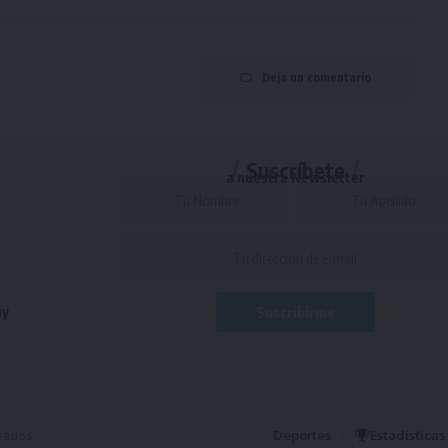
Deja un comentario
Suscríbete
a nuestra Newsletter
uy
vados.
Deportes
Estadísticas