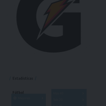
Estadísticas
Fútbol
Más 40
Mayores
Sub 20
A
B
C