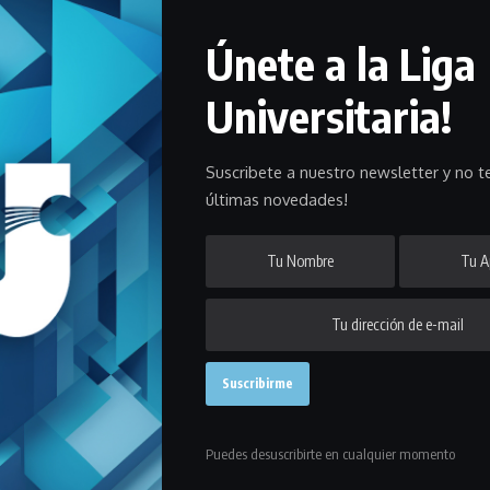
cerlo a través del portal del Mundial
Únete a la Liga
 Facebook (
facebook.com/wuckarate2016
) o el canal
Universitaria!
 las competencias en vivo.
Suscribete a nuestro newsletter y no te
últimas novedades!
Puedes desuscribirte en cualquier momento