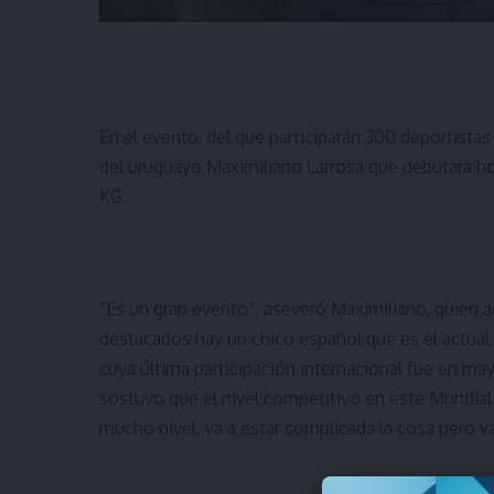
En el evento, del que participarán 300 deportista
del uruguayo Maximiliano Larrosa que debutará ho
KG.
”Es un gran evento”, aseveró Maximiliano, quien 
destacados hay un chico español que es el actual
cuya última participación internacional fue en may
sostuvo que el nivel competitivo en este Mundial 
mucho nivel, va a estar complicada la cosa pero v