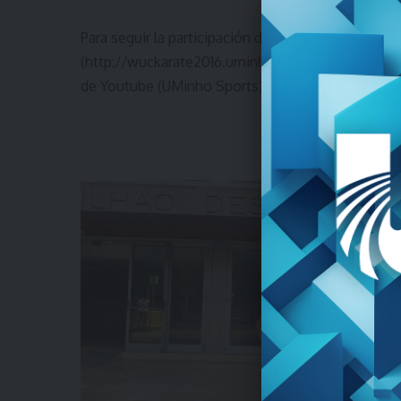
Para seguir la participación del uruguayo, podés ha
(
http://wuckarate2016.uminho.pt/
), la fanpage en
de Youtube (
UMinho Sports
) donde se transmiten