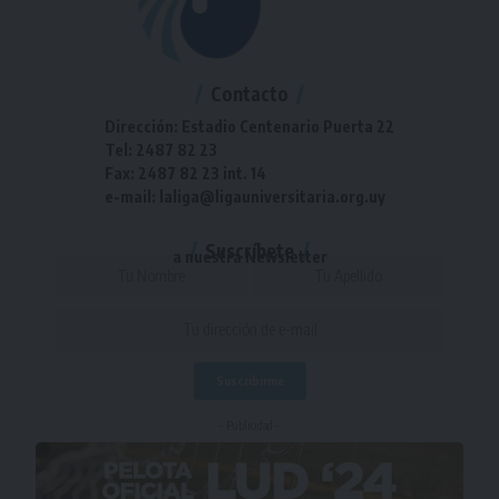
Contacto
Dirección: Estadio Centenario Puerta 22
Tel: 2487 82 23
Fax: 2487 82 23 int. 14
e-mail: laliga@ligauniversitaria.org.uy
Suscríbete
a nuestra Newsletter
- Publicidad -