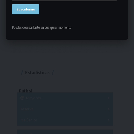
Puedes desuscribirte en cualquier momento
Estadísticas
Fútbol
Mayores
Reserva
A
B
C
D
E
F
G
Pre Senior
A
B
C
D
A
B
C
D
E