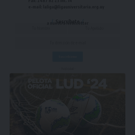
Fax: 2487 82 23 int. 14
e-mail: laliga@ligauniversitaria.org.uy
Suscríbete
a nuestra Newsletter
- Publicidad -