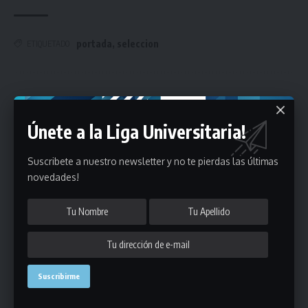
portada
,
seleccion
ETIQUETADO
Únete a Nuestro Newsletter
Únete a la Liga Universitaria!
Mantente informado de la últimas novedades de la liga
en tu correo electrónico.
Suscribete a nuestro newsletter y no te pierdas las últimas
novedades!
Puedes suscribirte en cualquier momento.