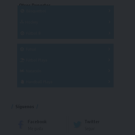
Otros Deportes
Copas
Básquetbol
Hockey
A
B
3x3
Fútbol 8
A
B
C
SUB 21
Masculino
Futsal
Femenino
Fútbol Playa
Masculino
Femenino
Natación
Torneo
Handball Playa
Torneo
Torneo
Síguenos
Facebook
Twitter
Me gusta
Seguir