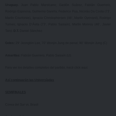
Uruguay.
Juan Pablo Marsicano; Gastón Suárez, Fabián Guerrero,
Rodrigo Espinosa, Guillermo Garella; Federico Púa, Nicolás Da Costa (73’,
Martín Courtoisie), Ignacio Christophersen (46’, Martín Oyenard), Rodrigo
Turnes; Ignacio D’Ávila (73’, Pablo Sasiaín), Martín Monroy (46’, Javier
Tais).
D.T.
Daniel Sánchez.
Goles:
29’ Jeongbin Lee, 70’ Wonjin Jung de penal, 90’ Wonjin Jung (C)
Amarillas:
Fabián Guerrero, Pablo Sasiaín (U).
Para ver los detalles completos del partido, hacé click
aquí.
Así continuarán las Universíadas
SEMIFINALES
Corea del Sur vs. Brasil