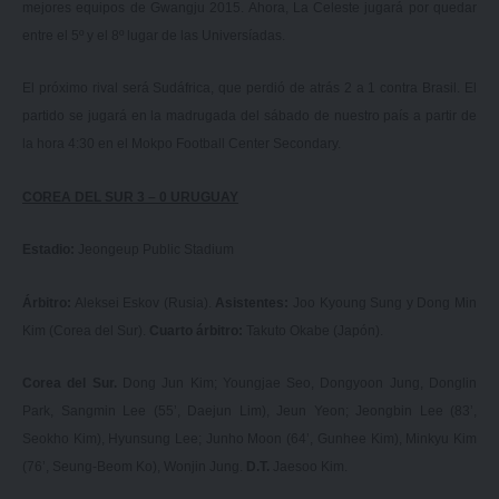
mejores equipos de Gwangju 2015. Ahora, La Celeste jugará por quedar
entre el 5º y el 8º lugar de las Universíadas.
El próximo rival será Sudáfrica, que perdió de atrás 2 a 1 contra Brasil. El
partido se jugará en la madrugada del sábado de nuestro país a partir de
la hora 4:30 en el Mokpo Football Center Secondary.
COREA DEL SUR 3 – 0 URUGUAY
Estadio:
Jeongeup Public Stadium
Árbitro:
Aleksei Eskov (Rusia).
Asistentes:
Joo Kyoung Sung y Dong Min
Kim (Corea del Sur).
Cuarto árbitro:
Takuto Okabe (Japón).
Corea del Sur.
Dong Jun Kim; Youngjae Seo, Dongyoon Jung, Donglin
Park, Sangmin Lee (55’, Daejun Lim), Jeun Yeon; Jeongbin Lee (83’,
Seokho Kim), Hyunsung Lee; Junho Moon (64’, Gunhee Kim), Minkyu Kim
(76’, Seung-Beom Ko), Wonjin Jung.
D.T.
Jaesoo Kim.