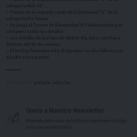
categoría Más 40
Fixture de la segunda rueda de la Divisional “E” de la
categoría Pre Senior
Se juega el Torneo de Básquetbol 3×3 Universitario y te
contamos todos los detalles
Los detalles de la etapa de fútbol: día, hora, canchas y
árbitros del fin de semana
El hockey femenino está al rojo vivo con dos líderes y un
escolta a tres puntos
portada
,
seleccion
ETIQUETADO
Únete a Nuestro Newsletter
Mantente informado de la últimas novedades de la liga
en tu correo electrónico.