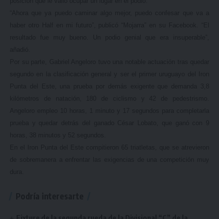
posición que le valió ocupar un lugar en el podio.
“Ahora que ya puedo caminar algo mejor, puedo confesar que va a
haber otro Half en mi futuro”, publicó “Mojarra” en su Facebook. “El
resultado fue muy bueno. Un podio genial que era insuperable”,
añadió.
Por su parte, Gabriel Angeloro tuvo una notable actuación tras quedar
segundo en la clasificación general y ser el primer uruguayo del Iron
Punta del Este, una prueba por demás exigente que demanda 3,8
kilómetros de natación, 180 de ciclismo y 42 de pedestrismo.
Angeloro empleo 10 horas, 1 minuto y 17 segundos para completarla
prueba y quedar detrás del ganado César Lobato, que ganó con 9
horas, 38 minutos y 52 segundos.
En el Iron Punta del Este compitieron 65 triatletas, que se atrevieron
de sobremanera a enfrentar las exigencias de una competición muy
dura.
Podría interesarte
Fixture de la segunda rueda de la Divisional “C” de la