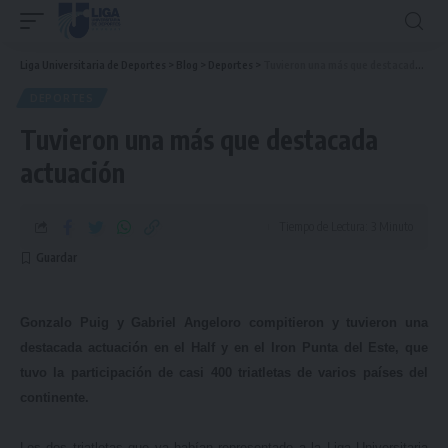
Liga Universitaria de Deportes
>
Blog
>
Deportes
>
Tuvieron una más que destacada actuación
DEPORTES
Tuvieron una más que destacada
actuación
Tiempo de Lectura: 3 Minuto
Gonzalo Puig y Gabriel Angeloro compitieron y tuvieron una
destacada actuación en el Half y en el Iron Punta del Este, que
tuvo la participación de casi 400 triatletas de varios países del
continente.
Los dos triatletas que ya habían representado a la Liga Universitaria