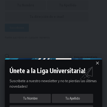
Puedes suscribirte en cualquier momento.
Deja un comentario
Únete a la Liga Universitaria!
- Publicidad -
Suscribete a nuestro newsletter y no te pierdas las últimas
novedades!