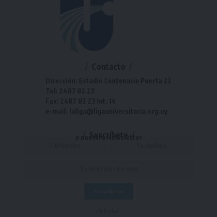
Contacto
Dirección: Estadio Centenario Puerta 22
Tel: 2487 82 23
Fax: 2487 82 23 int. 14
e-mail: laliga@ligauniversitaria.org.uy
Suscríbete
a nuestra Newsletter
- Publicidad -