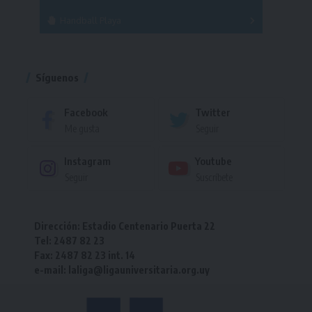
Handball Playa
Torneo
Torneo
Síguenos
Facebook
Twitter
Me gusta
Seguir
Instagram
Youtube
Seguir
Suscríbete
Dirección: Estadio Centenario Puerta 22
Tel: 2487 82 23
Fax: 2487 82 23 int. 14
e-mail: laliga@ligauniversitaria.org.uy