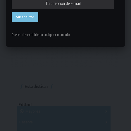
Puedes desuscribirte en cualquier momento
Estadísticas
Fútbol
Mayores
Reserva
A
B
C
D
E
F
G